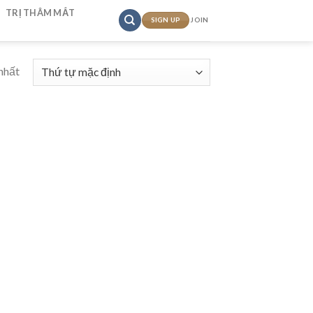
TRỊ THÂM MẮT
SIGN UP
JOIN
nhất