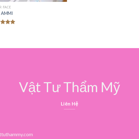
R FACE
er AMMI
c xếp
g
5.00
o
Vật Tư Thẩm Mỹ
Liên Hệ
ttuthammy.com