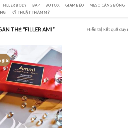
FILLER BODY
BAP
BOTOX
GIẢM BÉO
MESO CĂNG BÓNG
ẮNG
KỸ THUẬT THẨM MỸ
Hiển thị kết quả duy 
ẮN THẺ “FILLER AMI”
 giá!