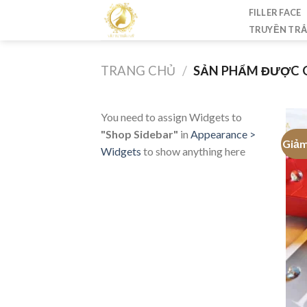
Skip
FILLER FACE
to
TRUYỀN TR
content
TRANG CHỦ
/
SẢN PHẨM ĐƯỢC G
You need to assign Widgets to
"Shop Sidebar"
in
Appearance >
Giảm
Widgets
to show anything here