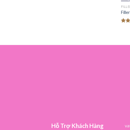
FILLE
Fill
Đượ
hạn
5 sa
Hỗ Trợ Khách Hàng
va