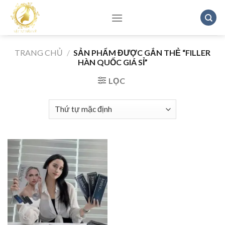
Skip
to
content
TRANG CHỦ
/
SẢN PHẨM ĐƯỢC GẮN THẺ “FILLER
HÀN QUỐC GIÁ SỈ”
LỌC