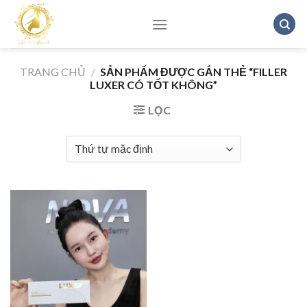
Skip
to
content
TRANG CHỦ
/
SẢN PHẨM ĐƯỢC GẮN THẺ “FILLER
LUXER CÓ TỐT KHÔNG”
LỌC