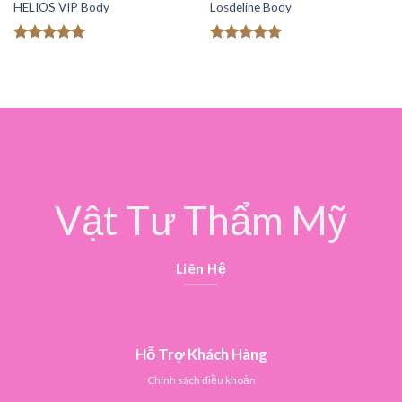
HELIOS VIP Body
Losdeline Body
Được xếp
Được xếp
hạng
5.00
hạng
5.00
5 sao
5 sao
Vật Tư Thẩm Mỹ
Liên Hệ
Hỗ Trợ Khách Hàng
Chính sách điều khoản