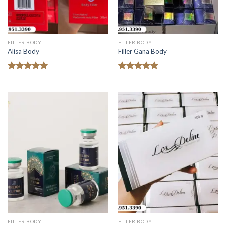
FILLER BODY
FILLER BODY
Alisa Body
Filler Gana Body
Được xếp
Được xếp
hạng
5.00
hạng
5.00
5 sao
5 sao
FILLER BODY
FILLER BODY