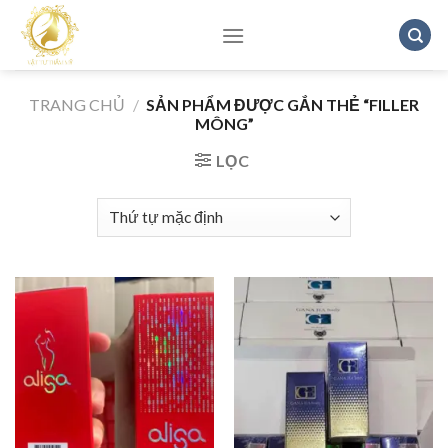
Skip
to
content
TRANG CHỦ
/
SẢN PHẨM ĐƯỢC GẮN THẺ “FILLER
MÔNG”
LỌC