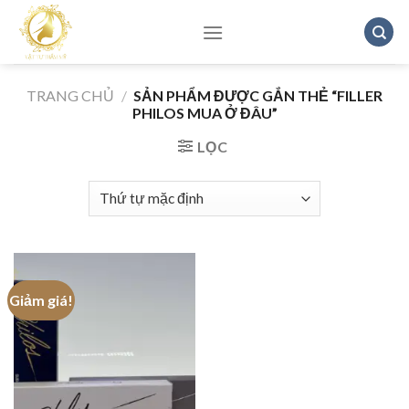
Skip
to
content
TRANG CHỦ
/
SẢN PHẨM ĐƯỢC GẮN THẺ “FILLER
PHILOS MUA Ở ĐÂU”
LỌC
Giảm giá!