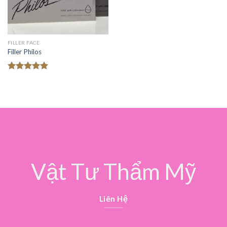
FILLER FACE
Filler Philos
Được xếp
hạng
5.00
5 sao
Vật Tư Thẩm Mỹ
Liên Hệ