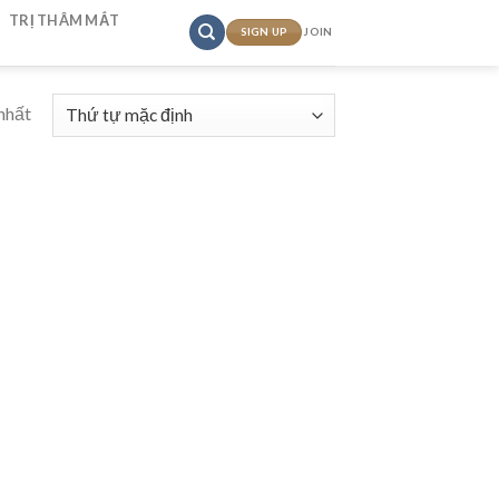
TRỊ THÂM MẮT
SIGN UP
JOIN
nhất