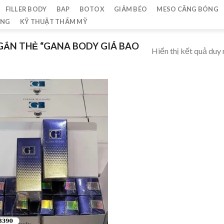
FILLER BODY
BAP
BOTOX
GIẢM BÉO
MESO CĂNG BÓNG
ẮNG
KỸ THUẬT THẨM MỸ
ẮN THẺ “GANA BODY GIÁ BAO
Hiển thị kết quả duy 