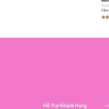
FILL
Fill
Đượ
hạn
5 sa
Hỗ Trợ Khách Hàng
va