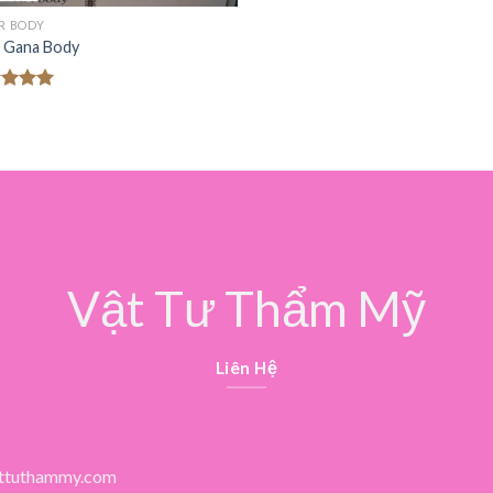
ER BODY
er Gana Body
c xếp
g
5.00
o
Vật Tư Thẩm Mỹ
Liên Hệ
ttuthammy.com