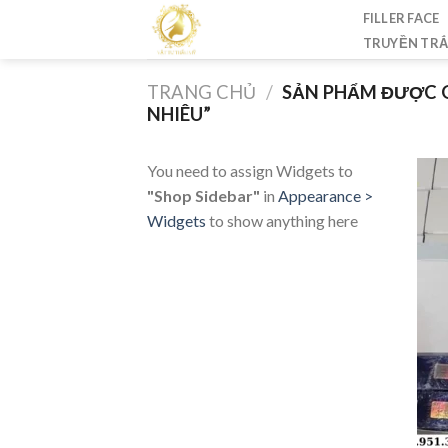
Skip
FILLER FACE
to
TRUYỀN TR
content
TRANG CHỦ
/
SẢN PHẨM ĐƯỢC G
NHIÊU”
You need to assign Widgets to
"Shop Sidebar"
in
Appearance >
Widgets
to show anything here