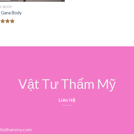
ER BODY
er Gana Body
c xếp
g
5.00
o
Vật Tư Thẩm Mỹ
Liên Hệ
ttuthammy.com