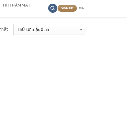
TRỊ THÂM MẮT
SIGN UP
JOIN
nhất