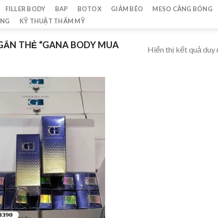
FILLER BODY
BAP
BOTOX
GIẢM BÉO
MESO CĂNG BÓNG
ẮNG
KỸ THUẬT THẨM MỸ
GẮN THẺ “GANA BODY MUA
Hiển thị kết quả duy 