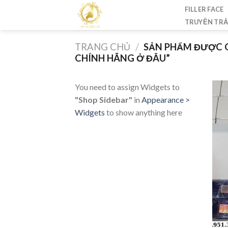
Skip
FILLER FACE
to
TRUYỀN TR
content
TRANG CHỦ
/
SẢN PHẨM ĐƯỢC 
CHÍNH HÃNG Ở ĐÂU”
You need to assign Widgets to
"Shop Sidebar"
in
Appearance >
Widgets
to show anything here