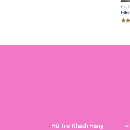
FILL
Fill
Đượ
hạn
5 sa
Hỗ Trợ Khách Hàng
va