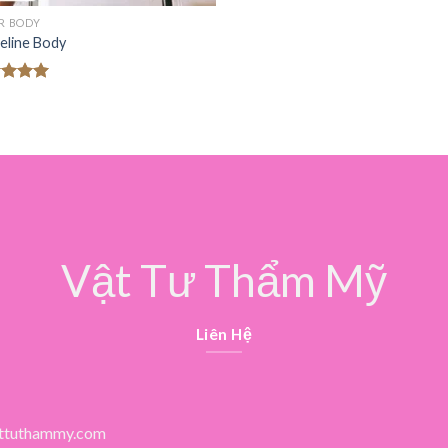
ER BODY
eline Body
c xếp
g
5.00
o
Vật Tư Thẩm Mỹ
Liên Hệ
ttuthammy.com