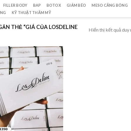
FILLER BODY
BAP
BOTOX
GIẢM BÉO
MESO CĂNG BÓNG
ẮNG
KỸ THUẬT THẨM MỸ
ẮN THẺ “GIÁ CỦA LOSDELINE
Hiển thị kết quả duy 