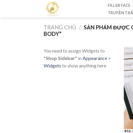
Skip
FILLER FACE
to
TRUYỀN TR
content
TRANG CHỦ
/
SẢN PHẨM ĐƯỢC G
BODY”
You need to assign Widgets to
"Shop Sidebar"
in
Appearance >
Widgets
to show anything here