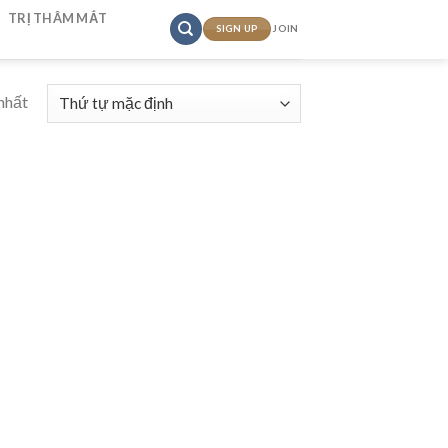
TRỊ THÂM MẮT
SIGN UP
JOIN
nhất