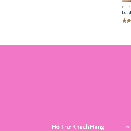
FILL
Losd
Đượ
hạn
5 sa
Hỗ Trợ Khách Hàng
va