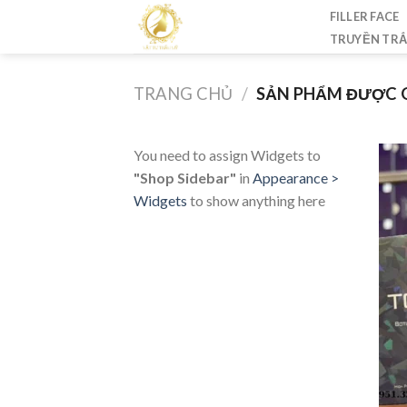
Skip
FILLER FACE
to
TRUYỀN TR
content
TRANG CHỦ
/
SẢN PHẨM ĐƯỢC G
You need to assign Widgets to
"Shop Sidebar"
in
Appearance >
Widgets
to show anything here