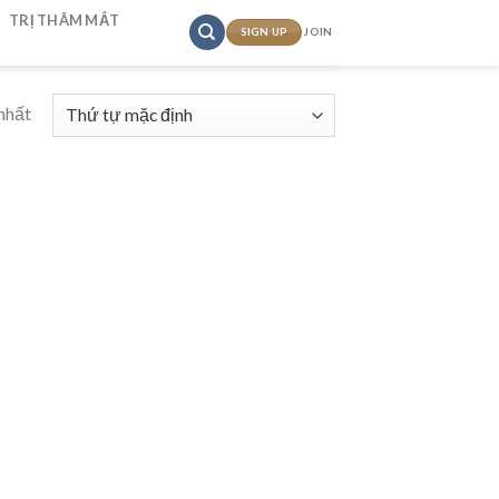
TRỊ THÂM MẮT
SIGN UP
JOIN
nhất