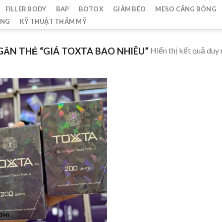
FILLER BODY
BAP
BOTOX
GIẢM BÉO
MESO CĂNG BÓNG
ẮNG
KỸ THUẬT THẨM MỸ
Hiển thị kết quả duy 
ẮN THẺ “GIÁ TOXTA BAO NHIÊU”