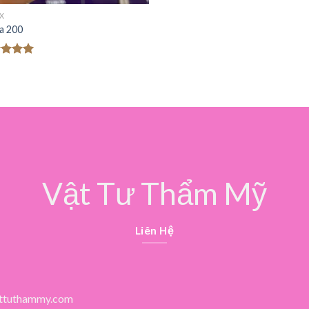
X
a 200
c xếp
g
5.00
o
Vật Tư Thẩm Mỹ
Liên Hệ
ttuthammy.com