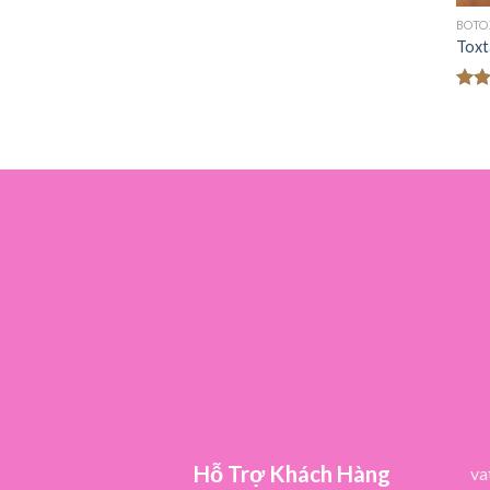
BOTO
Toxt
Đượ
hạn
5 sa
Hỗ Trợ Khách Hàng
va