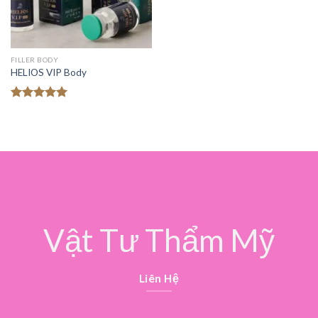
FILLER BODY
HELIOS VIP Body
Được xếp
hạng
5.00
5 sao
Vật Tư Thẩm Mỹ
Liên Hệ