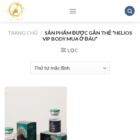
Skip
to
content
TRANG CHỦ
/
SẢN PHẨM ĐƯỢC GẮN THẺ “HELIOS
VIP BODY MUA Ở ĐÂU”
LỌC