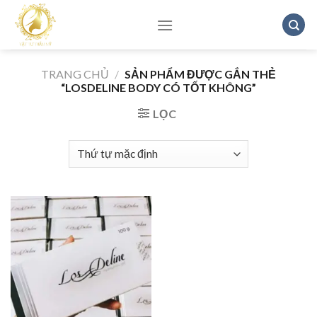
Skip
to
content
TRANG CHỦ
/
SẢN PHẨM ĐƯỢC GẮN THẺ
“LOSDELINE BODY CÓ TỐT KHÔNG”
LỌC