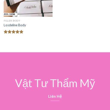
FILLER BODY
Losdeline Body
Được xếp
hạng
5.00
5 sao
Vật Tư Thẩm Mỹ
Liên Hệ