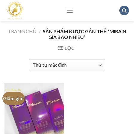
Skip
to
content
TRANG CHỦ
/
SẢN PHẨM ĐƯỢC GẮN THẺ “MIRAIN
GIÁ BAO NHIÊU”
LỌC
Giảm giá!