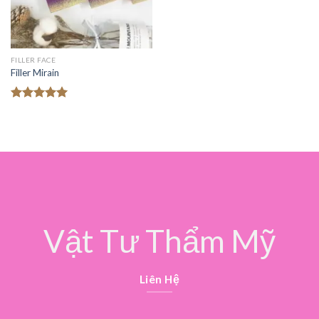
FILLER FACE
Filler Mirain
Được xếp
hạng
5.00
5 sao
Vật Tư Thẩm Mỹ
Liên Hệ