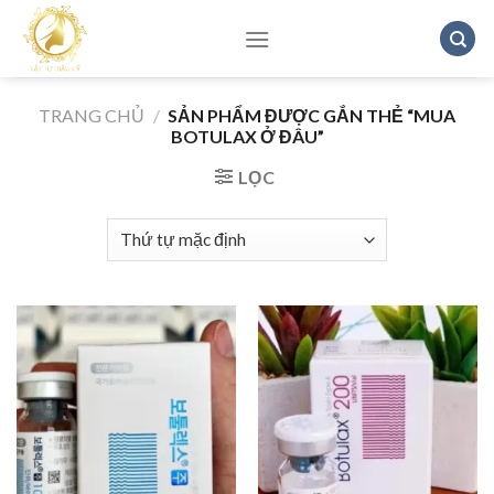
Skip
to
content
TRANG CHỦ
/
SẢN PHẨM ĐƯỢC GẮN THẺ “MUA
BOTULAX Ở ĐÂU”
LỌC