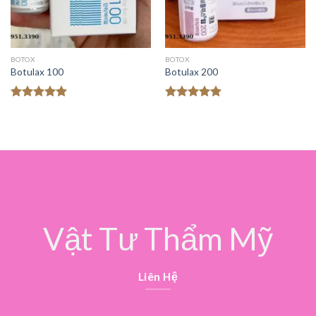
BOTOX
BOTOX
Botulax 100
Botulax 200
Được xếp
Được xếp
hạng
5.00
hạng
5.00
5 sao
5 sao
Vật Tư Thẩm Mỹ
Liên Hệ