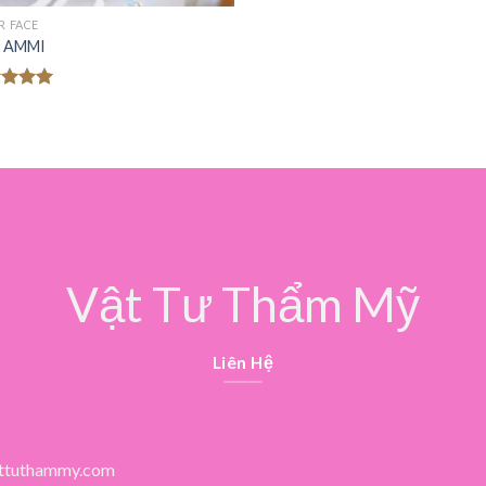
R FACE
er AMMI
c xếp
g
5.00
o
Vật Tư Thẩm Mỹ
Liên Hệ
ttuthammy.com