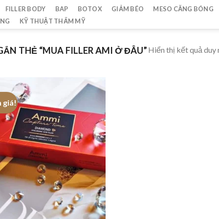
FILLER BODY
BAP
BOTOX
GIẢM BÉO
MESO CĂNG BÓNG
ẮNG
KỸ THUẬT THẨM MỸ
Hiển thị kết quả duy 
ẮN THẺ “MUA FILLER AMI Ở ĐÂU”
 giá!