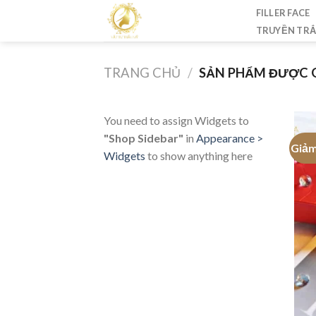
Skip
FILLER FACE
to
TRUYỀN TR
content
TRANG CHỦ
/
SẢN PHẨM ĐƯỢC G
You need to assign Widgets to
"Shop Sidebar"
in
Appearance >
Giảm
Widgets
to show anything here