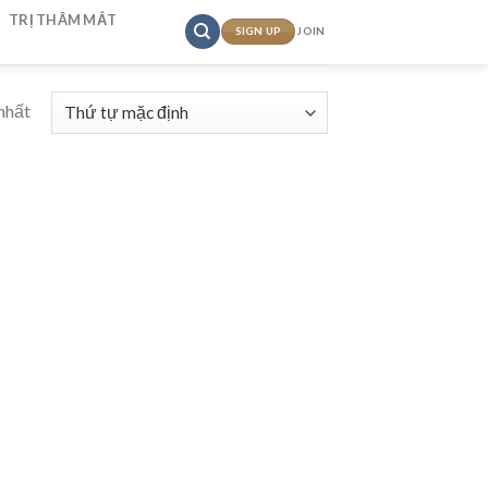
TRỊ THÂM MẮT
SIGN UP
JOIN
nhất