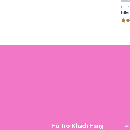
FILLE
Fill
Đượ
hạn
5 sa
Hỗ Trợ Khách Hàng
va