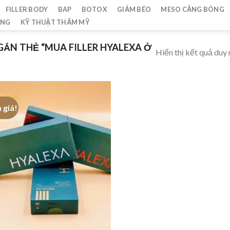
FILLER BODY
BAP
BOTOX
GIẢM BÉO
MESO CĂNG BÓNG
ẮNG
KỸ THUẬT THẨM MỸ
ẮN THẺ “MUA FILLER HYALEXA Ở
Hiển thị kết quả duy 
 giá!