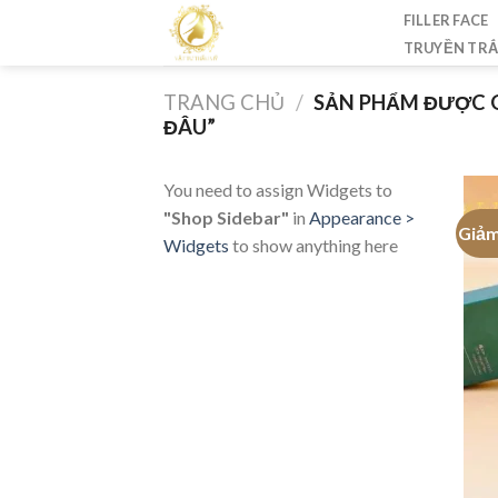
Skip
FILLER FACE
to
TRUYỀN TR
content
TRANG CHỦ
/
SẢN PHẨM ĐƯỢC G
ĐÂU”
You need to assign Widgets to
"Shop Sidebar"
in
Appearance >
Giảm
Widgets
to show anything here