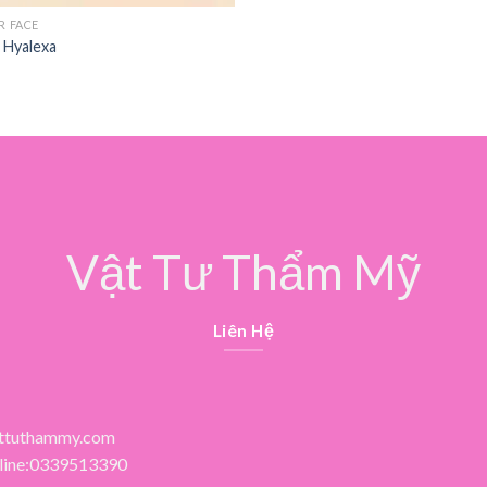
R FACE
r Hyalexa
Vật Tư Thẩm Mỹ
Liên Hệ
ttuthammy.com
line:0339513390