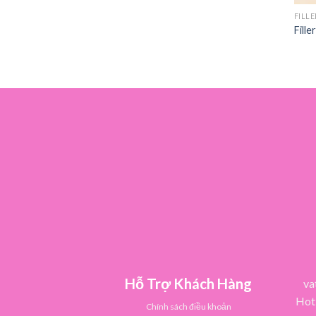
FILLE
Fille
Hỗ Trợ Khách Hàng
va
Hot
Chính sách điều khoản