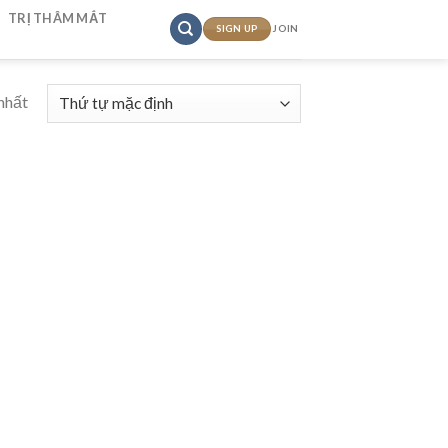
TRỊ THÂM MẮT
SIGN UP
JOIN
nhất