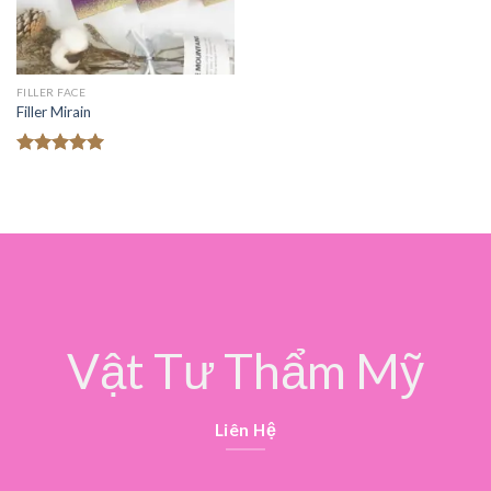
FILLER FACE
Filler Mirain
Được xếp
hạng
5.00
5 sao
Vật Tư Thẩm Mỹ
Liên Hệ