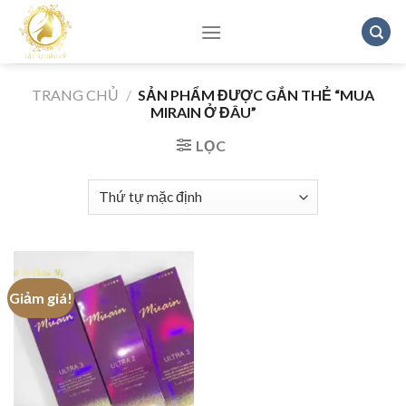
Skip
to
content
TRANG CHỦ
/
SẢN PHẨM ĐƯỢC GẮN THẺ “MUA
MIRAIN Ở ĐÂU”
LỌC
Giảm giá!