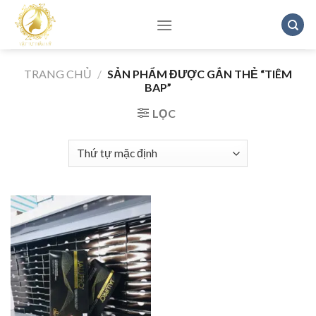
Skip
to
content
TRANG CHỦ
/
SẢN PHẨM ĐƯỢC GẮN THẺ “TIÊM
BAP”
LỌC