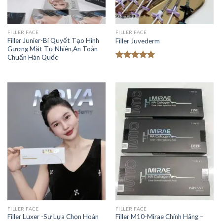
FILLER FACE
FILLER FACE
Filler Junier-Bí Quyết Tạo Hình
Filler Juvederm
Gương Mặt Tự Nhiên,An Toàn
Chuẩn Hàn Quốc
Được xếp
hạng
5.00
5 sao
FILLER FACE
FILLER FACE
Filler Luxer -Sự Lựa Chọn Hoàn
Filler M10-Mirae Chính Hãng –