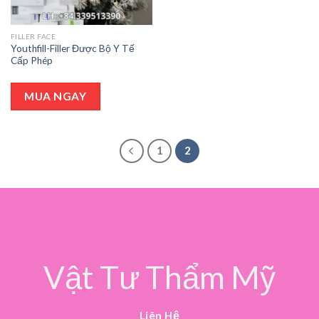
FILLER FACE
Youthfill-Filler Được Bộ Y Tế
Cấp Phép
MUA NGAY
1
2
Vật Tư Thẩm Mỹ
Liên Hệ