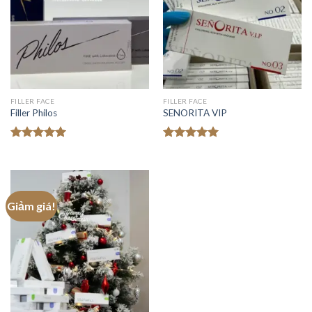
FILLER FACE
FILLER FACE
Filler Philos
SENORITA VIP
Được xếp
Được xếp
hạng
5.00
hạng
5.00
5 sao
5 sao
Giảm giá!