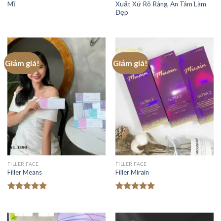
Mĩ
Xuất Xứ Rõ Ràng, An Tâm Làm
Đẹp
Giảm giá!
Giảm giá!
FILLER FACE
FILLER FACE
Filler Means
Filler Mirain
Được xếp
Được xếp
hạng
5.00
hạng
5.00
5 sao
5 sao