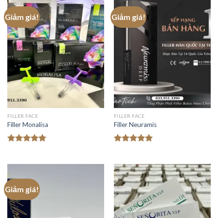
Giảm giá!
Giảm giá!
FILLER FACE
FILLER FACE
Filler Monalisa
Filler Neuramis
Được xếp
Được xếp
hạng
5.00
hạng
5.00
5 sao
5 sao
Giảm giá!