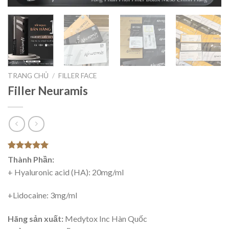
TRANG CHỦ
/
FILLER FACE
Filler Neuramis
5.00
2
trên 5
Thành Phần:
dựa trên
+ Hyaluronic acid (HA): 20mg/ml
đánh giá
+Lidocaine: 3mg/ml
Hãng sản xuất:
Medytox Inc Hàn Quốc