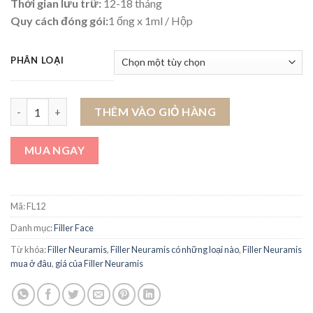
Thời gian lưu trữ:
12-18 tháng
Quy cách đóng gói:
1 ống x 1ml / Hộp
PHÂN LOẠI
Filler Neuramis số lượng
THÊM VÀO GIỎ HÀNG
MUA NGAY
Mã:
FL12
Danh mục:
Filler Face
Từ khóa:
Filler Neuramis
,
Filler Neuramis có những loại nào
,
Filler Neuramis
mua ở đâu
,
giá của Filler Neuramis