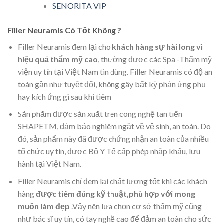
SENORITA VIP
Filler Neuramis Có Tốt Không ?
Filler Neuramis đem lại cho
khách hàng sự hài long vì
hiệu quả thẩm mỹ cao
, thường được các Spa -Thẩm mỹ
viện uy tín tại Việt Nam tin dùng. Filler Neuramis có độ an
toàn gần như tuyệt đối, không gây bất kỳ phản ứng phụ
hay kích ứng gì sau khi tiêm
Sản phẩm được sản xuất trên công nghệ tân tiến
SHAPETM, đảm bảo nghiêm ngặt về vệ sinh, an toàn. Do
đó, sản phẩm này đã được chứng nhận an toàn của nhiều
tổ chức uy tín, được Bộ Y Tế cấp phép nhập khẩu, lưu
hành tại Việt Nam.
Filler Neuramis chỉ đem lại chất lượng tốt khi các khách
hàng
được tiêm đúng kỹ thuật,phù hợp với mong
muốn làm đẹp
.Vậy nên lựa chọn cơ sở thẩm mỹ cũng
như bác sĩ uy tín, có tay nghề cao để đảm an toàn cho sức