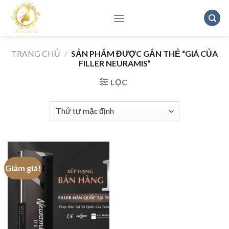
Skip
to
content
TRANG CHỦ
/
SẢN PHẨM ĐƯỢC GẮN THẺ “GIÁ CỦA
FILLER NEURAMIS”
LỌC
Giảm giá!