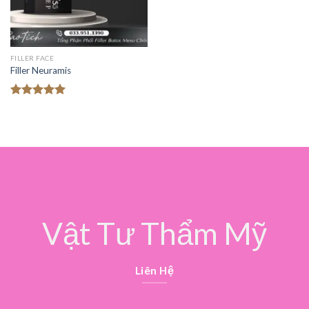
FILLER FACE
Filler Neuramis
Được xếp
hạng
5.00
5 sao
Vật Tư Thẩm Mỹ
Liên Hệ