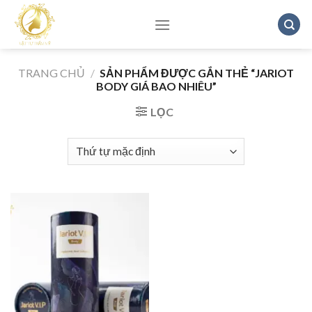
Skip
to
content
TRANG CHỦ
/
SẢN PHẨM ĐƯỢC GẮN THẺ “JARIOT
BODY GIÁ BAO NHIÊU”
LỌC