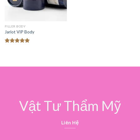
FILLER BODY
Jariot VIP Body
Được xếp
hạng
5.00
5 sao
Vật Tư Thẩm Mỹ
Liên Hệ