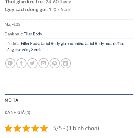
Thời gian lưu trữ:
24-60 tháng
Quy cách đóng gói:
1 lọ x 50ml
Mã:
FL05
Danh mục:
Filler Body
Từ khóa:
Filler Body
,
Jariot Body giá bao nhiêu
,
Jariot Body mua ở đâu
,
Tăng zise vòng 3 với filler
MÔ TẢ
ĐÁNH GIÁ (1)
5/5 - (1 bình chọn)