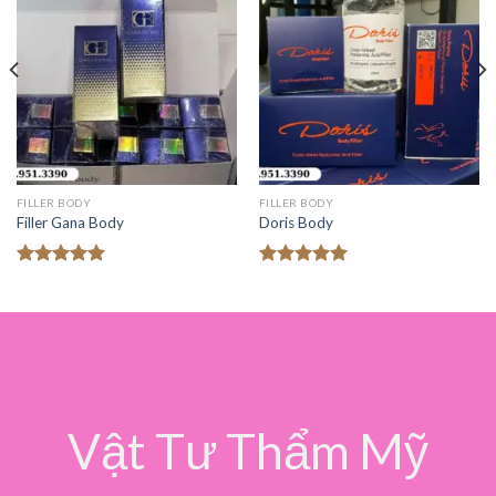
FILLER BODY
FILLER BODY
Filler Gana Body
Doris Body
Được xếp
Được xếp
hạng
5.00
hạng
5.00
5 sao
5 sao
Vật Tư Thẩm Mỹ