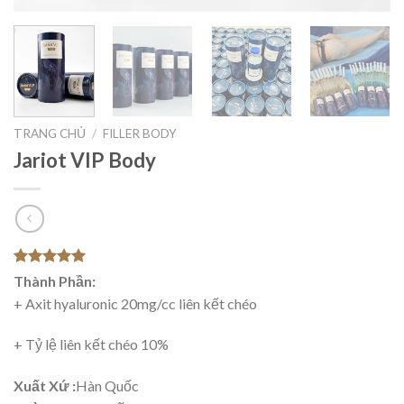
TRANG CHỦ
/
FILLER BODY
Jariot VIP Body
5.00
1
trên 5
Thành Phần:
dựa trên
+ Axit hyaluronic 20mg/cc liên kết chéo
đánh giá
+ Tỷ lệ liên kết chéo 10%
Xuất Xứ :
Hàn Quốc