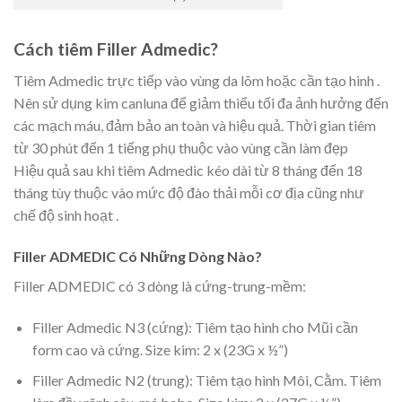
Cách tiêm Filler Admedic?
Tiêm Admedic trực tiếp vào vùng da lõm hoặc cần tạo hình .
Nên sử dụng kim canluna để giảm thiểu tối đa ảnh hưởng đến
các mạch máu, đảm bảo an toàn và hiệu quả. Thời gian tiêm
từ 30 phút đến 1 tiếng phụ thuộc vào vùng cần làm đẹp
Hiệu quả sau khi tiêm Admedic kéo dài từ 8 tháng đến 18
tháng tùy thuộc vào mức độ đào thải mỗi cơ địa cũng như
chế độ sinh hoạt .
Filler ADMEDIC Có Những Dòng Nào?
Filler ADMEDIC có 3 dòng là cứng-trung-mềm:
Filler Admedic N3 (cứng): Tiêm tạo hình cho Mũi cần
form cao và cứng. Size kim: 2 x (23G x ½”)
Filler Admedic N2 (trung): Tiêm tạo hình Môi, Cằm. Tiêm