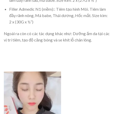
làm đầy rãnh sâu, má babe. Size kim: 2 x (27G x ½”)
Filler Admedic N1 (mềm):: Tiêm tạo hình Môi. Tiêm làm
đầy rãnh nông, Má babe, Thái dương, Hốc mắt. Size kim:
2 x (30G x ½”)
Ngoài ra còn có các tác dụng khác như: Dưỡng ẩm da tại các
vị trí tiêm, tạo độ căng bóng và se khít lỗ chân lông.