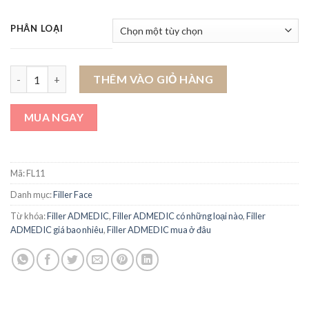
PHÂN LOẠI
Filler ADMEDIC số lượng
THÊM VÀO GIỎ HÀNG
MUA NGAY
Mã:
FL11
Danh mục:
Filler Face
Từ khóa:
Filler ADMEDIC
,
Filler ADMEDIC có những loại nào
,
Filler
ADMEDIC giá bao nhiêu
,
Filler ADMEDIC mua ở đâu